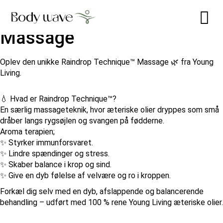
Raindrop Technique™
Massage
Oplev den unikke Raindrop Technique™ Massage 🌿 fra Young
Living.
💧 Hvad er Raindrop Technique™?
En særlig massageteknik, hvor æteriske olier dryppes som små
dråber langs rygsøjlen og svangen på fødderne.
Aroma terapien;
✨ Styrker immunforsvaret.
✨ Lindre spændinger og stress.
✨ Skaber balance i krop og sind.
✨ Give en dyb følelse af velvære og ro i kroppen.
Forkæl dig selv med en dyb, afslappende og balancerende
behandling – udført med 100 % rene Young Living æteriske olier.